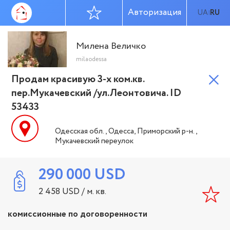
Авторизация
UA
RU
|
Милена Величко
milaodessa
Продам красивую 3-х ком.кв.
пер.Мукачевский /ул.Леонтовича. ID
53433
Одесская обл., Одесса, Приморский р-н.,
Мукачевский переулок
290 000
USD
2 458
USD
/ м. кв.
комиссионные по договоренности