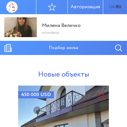
Авторизация
UA
RU
|
Милена Величко
milaodessa
Подбор жилья
Новые объекты
450 000
USD